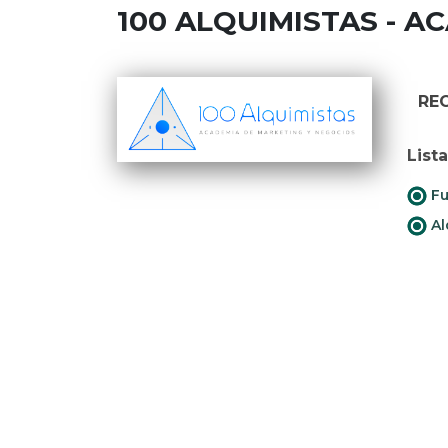
100 ALQUIMISTAS - 
RE
List
Fu
Al