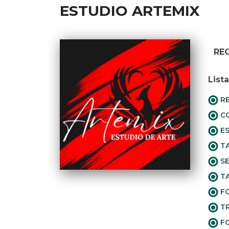
ESTUDIO ARTEMIX
RE
List
RE
CO
ES
TA
SE
TA
FO
TR
FO