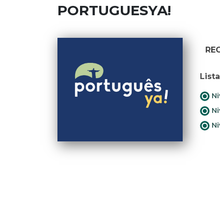
PORTUGUESYA!
RE
List
Ni
Ni
Ni