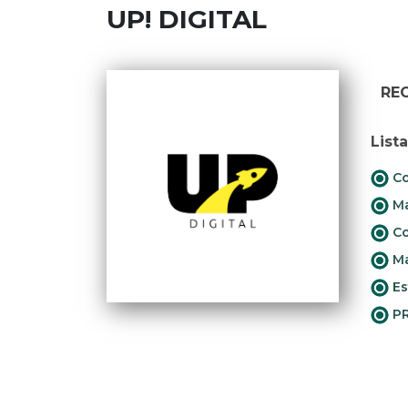
UP! DIGITAL
RE
List
Co
Ma
Co
Ma
Es
PR