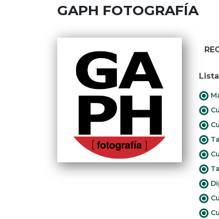
GAPH FOTOGRAFÍA
RE
List
Ma
Cu
Cu
Ta
Cu
Ta
Di
Cu
Cu