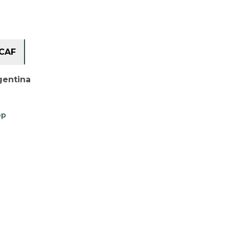
CAF
gentina
op