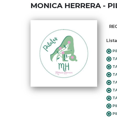
MONICA HERRERA - PI
RE
List
Pi
TA
TA
TA
TA
TA
TA
PI
PI