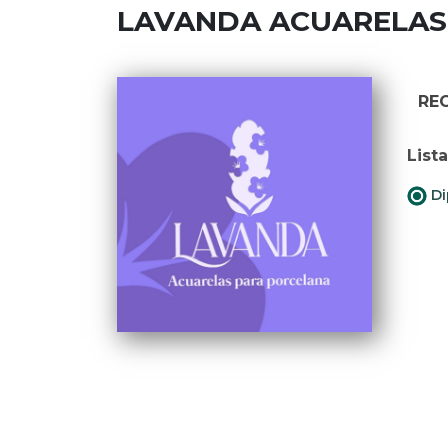
LAVANDA ACUARELAS
RE
List
Di