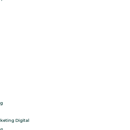
ng
keting Digital
os