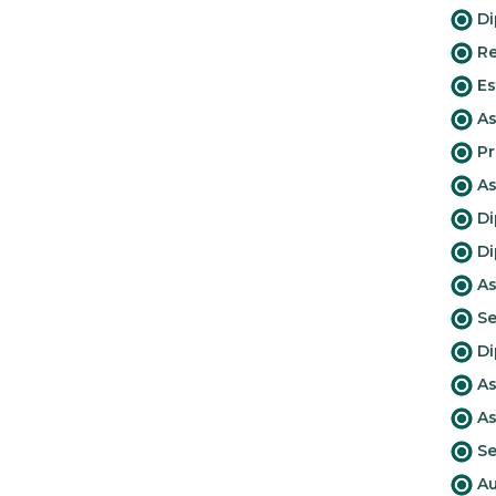
Di
Re
Es
As
Pr
As
Di
Di
As
Se
Di
As
As
Se
Au