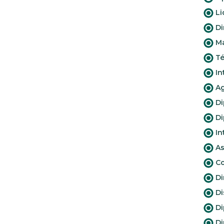
Li
Di
Ma
Té
In
Ag
Di
Di
In
As
Co
Di
Di
Di
Di