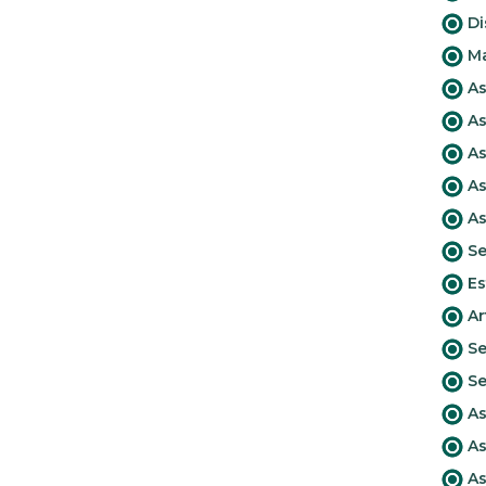
Di
Ma
As
As
As
As
As
Se
Es
Ar
Se
Se
As
As
As