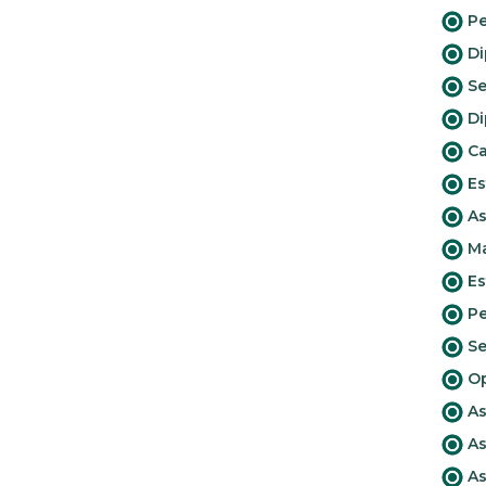
Pe
Di
Se
Di
Ca
Es
As
Ma
Es
Pe
Se
Op
As
As
As