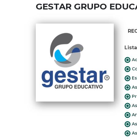
GESTAR GRUPO EDUC
RE
List
Ad
Co
Es
As
Pr
As
Ar
As
As