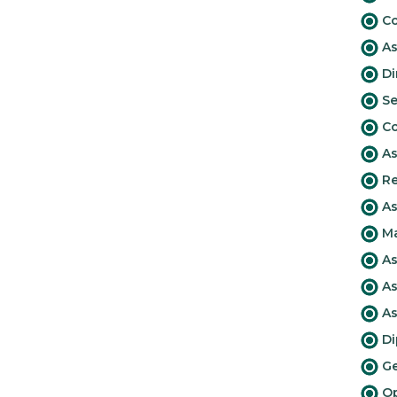
Co
As
Di
Se
Co
As
Re
As
Ma
As
As
As
Di
Ge
Op