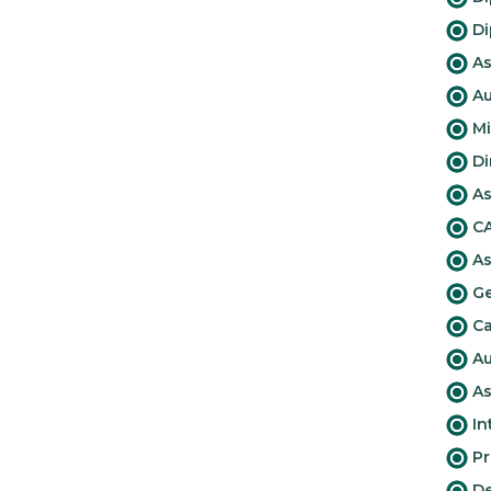
Di
As
Au
Mi
Di
As
CA
As
Ge
Ca
Au
As
In
Pr
De