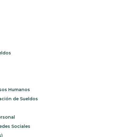
eldos
ursos Humanos
ación de Sueldos
ersonal
edes Sociales
s)