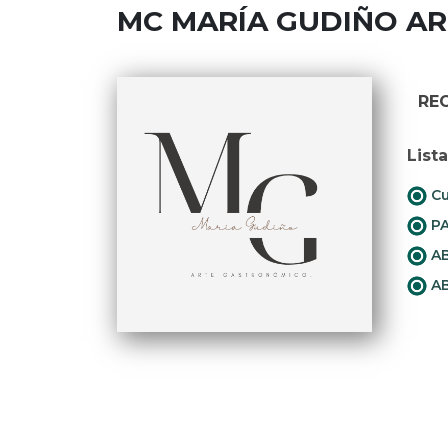
MC MARÍA GUDIÑO A
RE
List
Cu
PA
AB
AB