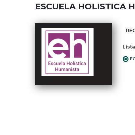
ESCUELA HOLISTICA 
RE
List
FO