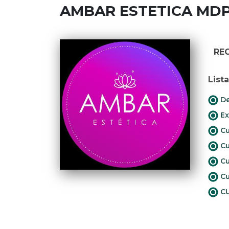
AMBAR ESTETICA MD
RE
List
De
Ex
Cu
Cu
Cu
Cu
CU