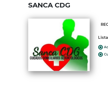
SANCA CDG
RE
List
Ac
Cu