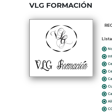
VLG FORMACIÓN
RE
List
No
In
Ce
Ce
Ca
Cu
Ca
Al
CO