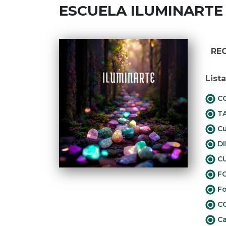
ESCUELA ILUMINARTE
RE
List
CO
TA
Cu
DI
CU
FO
Fo
CO
Ca