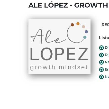
ALE LÓPEZ - GROWTH
RE
List
Di
Di
Ne
En
Ne