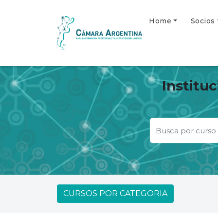
Home
Socios
Institu
CURSOS POR CATEGORIA