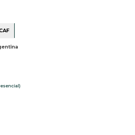
CAF
gentina
esencial)