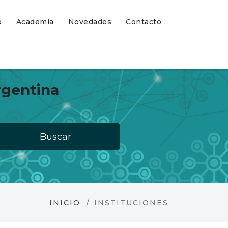
o
Academia
Novedades
Contacto
rgentina
Buscar
INICIO
INSTITUCIONES